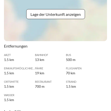
Lage der Unterkunft anzeigen
Entfernungen
ARZT
BAHNHOF
BUS
1.5 km
13 km
500 m
EINKAUFSMÖGLICHKEIT
FÄHRE
FLUGHAFEN
1.5 km
19 km
70 km
ORTSMITTE
RESTAURANT
STRAND
1.5 km
700 m
1.5 km
WASSER
1.5 km