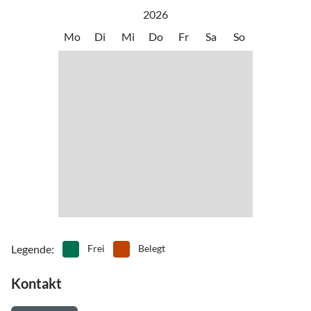
Geschäften und einen täglich geöffneten Supermarkt bietet.
•
Wassersport
•
Wattwandern
2026
•
Windsurfen
•
Zoo
Mo
Di
Mi
Do
Fr
Sa
So
Legende
:
Frei
Belegt
Kontakt