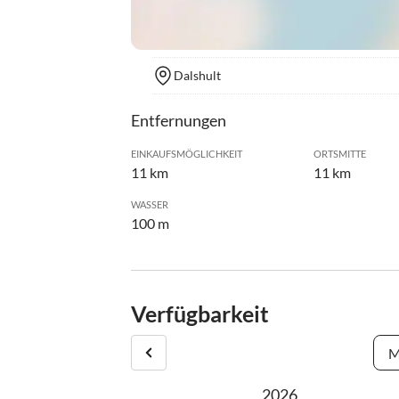
Dalshult
Entfernungen
EINKAUFSMÖGLICHKEIT
ORTSMITTE
11 km
11 km
WASSER
100 m
Verfügbarkeit
M
2026