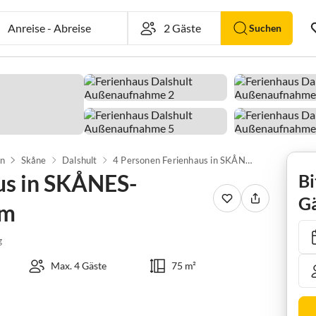
Anreise
-
Abreise
Suchen
n
Skåne
Dalshult
4 Personen Ferienhaus in SKÅNES-FAGERHULT-By Traum
us in SKÅNES-
Bi
Gä
um
g
Max. 4 Gäste
75 m²