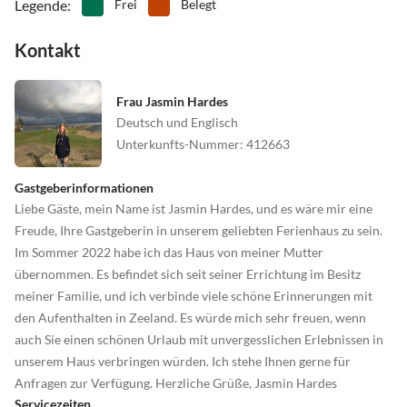
•
Wandern
•
Wasserski
Legende
:
Frei
Belegt
Sie erhalten dort auch Informationen über den Bau der gewaltigen
•
Wassersport
•
Wellness
Anlage. Neeltje Jans - eines der großen Projekte des
Kontakt
•
Windsurfen
Küstenschutzprojekts Delta Werk - zeigt, wie die Holländer gelernt
haben, Land zu gewinnen; Neeltje Jans ist etwas für Kinder und
Frau Jasmin Hardes
Erwachsene.
Deutsch und Englisch
Auf jeden Fall sind auch die Märkte der Städte Zierikzee, Vlissingen
Unterkunfts-Nummer
:
412663
oder Domburg (beide auf Walcheren) einen Ausflug wert.
Gastgeberinformationen
Liebe Gäste, mein Name ist Jasmin Hardes, und es wäre mir eine
Freude, Ihre Gastgeberin in unserem geliebten Ferienhaus zu sein.
Im Sommer 2022 habe ich das Haus von meiner Mutter
übernommen. Es befindet sich seit seiner Errichtung im Besitz
meiner Familie, und ich verbinde viele schöne Erinnerungen mit
den Aufenthalten in Zeeland. Es würde mich sehr freuen, wenn
auch Sie einen schönen Urlaub mit unvergesslichen Erlebnissen in
unserem Haus verbringen würden. Ich stehe Ihnen gerne für
Anfragen zur Verfügung. Herzliche Grüße, Jasmin Hardes
Servicezeiten