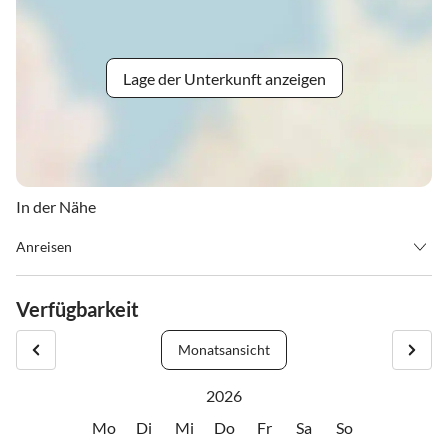
Lage der Unterkunft anzeigen
In der Nähe
Anreisen
Check-in und Check-out Zeiten nach Absprache
Verfügbarkeit
Eine Anreisebeschreibung finden Sie auf unserer Homepage:
www.geelinksberghuette.de
Monatsansicht
2026
Mo
Di
Mi
Do
Fr
Sa
So