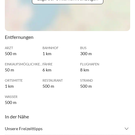
Entfernungen
ARZT
BAHNHOF
BUS
500 m
1 km
300 m
EINKAUFSMÖGLICHKEIT
FÄHRE
FLUGHAFEN
50 m
6 km
8 km
ORTSMITTE
RESTAURANT
STRAND
1 km
500 m
500 m
WASSER
500 m
In der Nähe
Unsere Freizeittipps