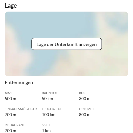
Lage
Lage der Unterkunft anzeigen
Entfernungen
ARZT
BAHNHOF
BUS
500 m
50 km
300 m
EINKAUFSMÖGLICHKEIT
FLUGHAFEN
ORTSMITTE
700 m
100 km
800 m
RESTAURANT
SKILIFT
700 m
1 km