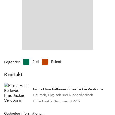
•
Ski-Langlauf
•
Spielplatz
•
Tennis
•
Tischtennis
•
Volleyball
•
Wandern
•
Water-Tubing
•
Wellness
•
Zoo
Legende
:
Frei
Belegt
Kontakt
Firma Haus Bellevue - Frau Jackie Verdoorn
Deutsch, Englisch und Niederländisch
Unterkunfts-Nummer
:
38616
Gastgeberinformationen