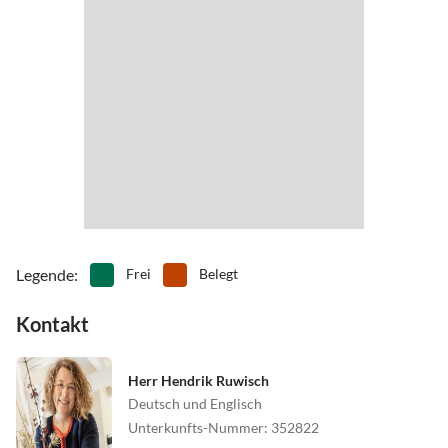
•
Minigolf
•
Mountainbiking
•
Museen
•
Nordic Walking
•
Outlet-Shopping
•
Radfahren/ Cycling
•
Reiten
•
Schwimmen
•
Sehenswürdigkeiten
•
Spielplatz
•
Tennis
•
Tretbootfahren
•
Vögel beobachten
•
Wandern
•
Wellness
•
Zelten
•
Zoo
Legende
:
Frei
Belegt
Kontakt
Herr Hendrik Ruwisch
Deutsch und Englisch
Unterkunfts-Nummer
:
352822