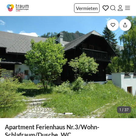
Vermieten
1 / 37
Apartment Ferienhaus Nr.3/Wohn-
Schlafraum/Dusche, WC