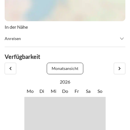
In der Nähe
Anreisen
Anreise: Bundesstrasse (B320) - Abfahrt Trautenfels - Richtung
Irdning - im Ortskern Irdning zwischen Sparmarkt und
Verfügbarkeit
Tourismusbüro rechts abbiegen - Richtung "Krapflhof" - Richtung
Winklern und auf den Erlsberg - den Wegweisern folgen
Monatsansicht
2026
Mo
Di
Mi
Do
Fr
Sa
So