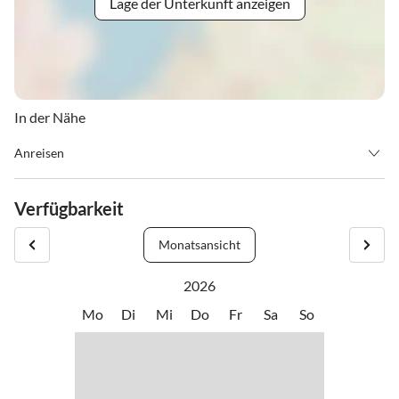
Lage der Unterkunft anzeigen
In der Nähe
Anreisen
Auto
Verfügbarkeit
Von Norden: Kufstein -> St.Johann i.T. -> Oberndorf
Von Westen: Innsbruck -> Wörgl -> St. Johann -> Oberndorf
Monatsansicht
Von Süden: Lienz -> Felbertauern -> Paß Thurn -> Kitzbühel ->
Oberndorf
2026
Mo
Di
Mi
Do
Fr
Sa
So