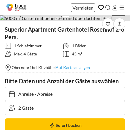
Vermieten
1 / 96
Superior Apartment Gartenhotel Rosenhof 2-6
Pers.
1 Schlafzimmer
1 Bäder
Max. 4 Gäste
45 m²
Oberndorf bei Kitzbühel
Auf Karte anzeigen
Bitte Daten und Anzahl der Gäste auswählen
Anreise
-
Abreise
Sofort buchen