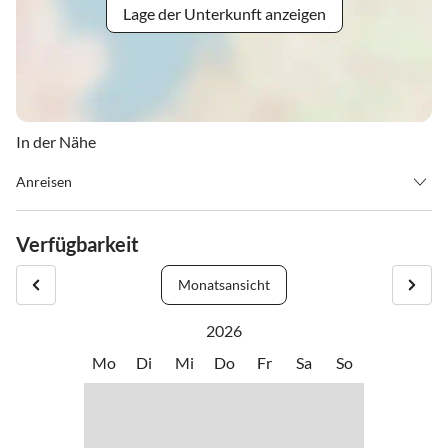
Lage der Unterkunft anzeigen
In der Nähe
Anreisen
Über die A 10 kommen sie von München - Salzburg - Schladming
nach Ramsau
Verfügbarkeit
In unserer Homepage www.tritscherhof.at finden sie unter Anreise
einen genauen Routenplan
Monatsansicht
2026
Mo
Di
Mi
Do
Fr
Sa
So