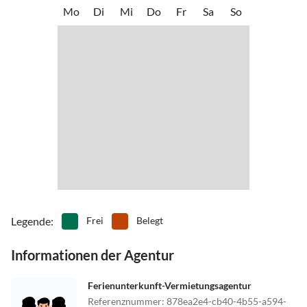
Mo
Di
Mi
Do
Fr
Sa
So
Legende
:
Frei
Belegt
Informationen der Agentur
Ferienunterkunft-Vermietungsagentur
Referenznummer
:
878ea2e4-cb40-4b55-a594-