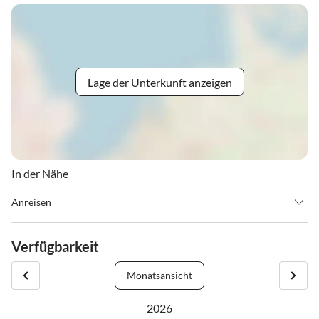
Lage der Unterkunft anzeigen
In der Nähe
Anreisen
Wir bitten unsere Gäste die ungefähre Anreisezeit vorher
mitzuteilen.
Verfügbarkeit
Bei Abreise sind die Zimmer/Appartement bis spätestens zehn Uhr
zu räumen.
Monatsansicht
2026