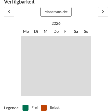
Verfügbarkeit
Tal hinein, nach ca. 3 km kommen Sie zum Strickhof (beschildert).
Die Straße wird im Winter gut geräumt, die Mitnahme von Ketten
Monatsansicht
ist zu empfehlen. Gute Fahrt!
Check in 15.00 Uhr
2026
Check out 10.00 Uhr
Mo
Di
Mi
Do
Fr
Sa
So
Legende
:
Frei
Belegt