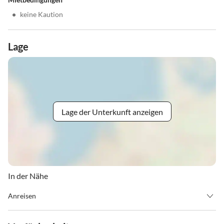
•
keine Kaution
Lage
Lage der Unterkunft anzeigen
In der Nähe
Anreisen
Schlamding-Rohrmoos die Landstraße hoch bis zur Gipfelbahn
Hochwurzen, nach 1 km Abzweigtafel Preunegg-gerade weiter ins