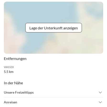
Lage der Unterkunft anzeigen
Entfernungen
WASSER
5.5 km
In der Nähe
Unsere Freizeittipps
•
Angeln
•
Basketball
Anreisen
•
Fitness
•
Freizeitpark