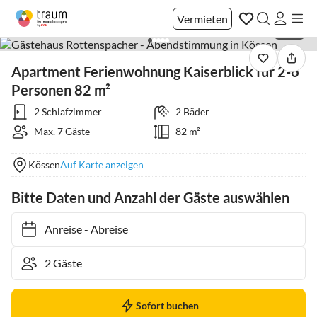
Vermieten
1 / 31
Apartment Ferienwohnung Kaiserblick für 2-6
Personen 82 m²
2 Schlafzimmer
2 Bäder
Max. 7 Gäste
82 m²
Kössen
Auf Karte anzeigen
Bitte Daten und Anzahl der Gäste auswählen
Anreise
-
Abreise
Sofort buchen