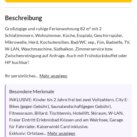
Beschreibung
Großzügige und ruhige Ferienwohnung 82 m² mit 2 
Schlafzimmern, Wohnzimmer, Küche, Essplatz, Geschirrspüler, 
Mikrowelle, Herd, Kochutensilien, Bad/WC sep., Fön, Badseife, TV, 
W-LAN, Waschmaschine, Südbalkon. Zimmerservice bzw. 
Zwischenreinigung auf Anfrage. Auch mit Frühstücksbuffet oder 
HP buchbar!

Ihr persönliches...
Mehr anzeigen
Besondere Merkmale
INKLUSIVE: Kinder bis 2 Jahre frei bei zwei Vollzahlern, City E-
Bikes (gegen Gebühr), Saunalandschaft(gegen Gebühr), 
Fitnessraum, Billard, Tischtennis, Hotellift, Skiraum, W-LAN, 
Freier Eintritt Erlebnisbad Kössen und am Walchsee, Garage 
für Fahrräder. Kaiserwinkl Card inklusive. 

Exklusiv: Ortstaxe...
Mehr anzeigen