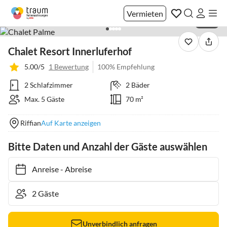
Vermieten
1 / 37
Chalet Resort Innerluferhof
5.00/5
1 Bewertung
100% Empfehlung
2 Schlafzimmer
2 Bäder
Max. 5 Gäste
70 m²
Riffian
Auf Karte anzeigen
Bitte Daten und Anzahl der Gäste auswählen
Anreise
-
Abreise
Unverbindlich anfragen