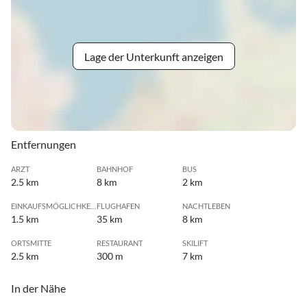
Lage der Unterkunft anzeigen
Entfernungen
ARZT
BAHNHOF
BUS
2.5 km
8 km
2 km
EINKAUFSMÖGLICHKEIT
FLUGHAFEN
NACHTLEBEN
1.5 km
35 km
8 km
ORTSMITTE
RESTAURANT
SKILIFT
2.5 km
300 m
7 km
In der Nähe