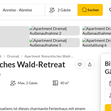
Anreise
-
Abreise
Suchen
t
Dramalj
Apartment Romantisches Wald-Retreat
ches Wald-Retreat
Bi
Gä
g
Max. 2 Gäste
40 m²
oatiens ist dieses charmante Ferienhaus mit einem 