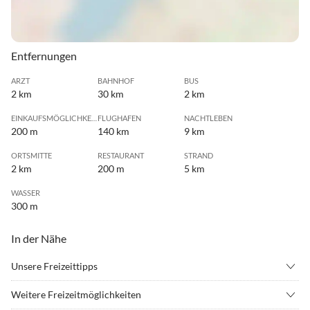
Entfernungen
ARZT
BAHNHOF
BUS
2 km
30 km
2 km
EINKAUFSMÖGLICHKEIT
FLUGHAFEN
NACHTLEBEN
200 m
140 km
9 km
ORTSMITTE
RESTAURANT
STRAND
2 km
200 m
5 km
WASSER
300 m
In der Nähe
Unsere Freizeittipps
•
Fahrradverleih
•
Kanufahren
Weitere Freizeitmöglichkeiten
•
Minigolf
•
Radfahren/ Cycling