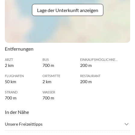
Lage der Unterkunft anzeigen
Entfernungen
ARZT
BUS
EINKAUFSMÖGLICHKEIT
2 km
700 m
200 m
FLUGHAFEN
ORTSMITTE
RESTAURANT
50 km
2 km
200 m
STRAND
WASSER
700 m
700 m
In der Nähe
Unsere Freizeittipps
•
Angeln
•
Fahrradverleih