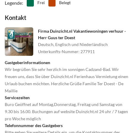
Legende
:
Frei
Belegt
Kontakt
Firma Duinzicht.nl Vakantiewoningen verhuur -
Herr Guus ter Doest
Deutsch, Englisch und Niederländisch
Unterkunfts-Nummer
:
277911
Gastgeberinformationen
Wir begrüßen Sie sehr herzlich im sonnigen Cadzand-Bad. Wir
freuen uns, dass Sie über Duinzicht.nl Ferienhaus Vermietung einen
Urlaub buchen möchten. Herzliche Grüße Familie Ter Doest - De
Maillie
Servicezeiten
Buro Geöffnet auf Montag,Donnerstag, Freitag und Samstag von
9.30 bis 16.00. Buchungen auf website Duinzicht.nl 24 uhr / 7 tagen
pro Woche möglich
Telefonnummer des Gastgebers
Bitte geben Sie weitere Details ein, um die Kontaktnummer des