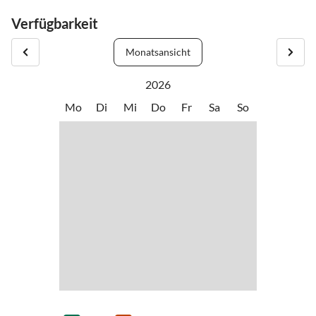
wunderbaren Urlaub in Cadzand-Bad.
Buchungsbestätigung.
Verfügbarkeit
Cadzand-Bad ist ein moderner Badeort an der Südspitze der
Monatsansicht
Niederlande in Zeeuws-Vlaanderen. Der Badeort ist bekannt für
seine großzügigen weite Strände, die Zähne der Haie, die dort
2026
gefunden werden und für Sonnenanbeter der Ort in den
Mo
Di
Mi
Do
Fr
Sa
So
Niederlanden mit den meisten Sonnenstunden pro Jahr.