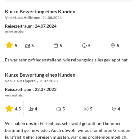
Kurze Bewertung eines Kunden
Von M. aus Heilbronn · 21.08.2024
Reisezeitraum: 24.07.2024
verreist als:
5
5
5
5
5
Es war sehr zufriedenstellend, wie reibungslos alles geklappt hat.
Kurze Bewertung eines Kunden
Von H. aus Lippetal · 31.07.2023
Reisezeitraum: 22.07.2023
verreist als:
4.5
4
5
5
4
Wir haben uns im Ferienhaus sehr wohl gefühlt und kommen
bestimmt gerne wieder. Auch obwohl wir aus familiären Gründen
kurzfristig eher abreisen mussten, war dies problemlos möglich.