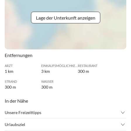
Lage der Unterkunft anzeigen
Entfernungen
ARZT
EINKAUFSMÖGLICHKEIT
RESTAURANT
1 km
3 km
300 m
STRAND
WASSER
300 m
300 m
In der Nähe
Unsere Freizeittipps
•
Angeln
•
Drachenfliegen
Urlaubsziel
•
Erlebnisbad
•
Fahrradverleih