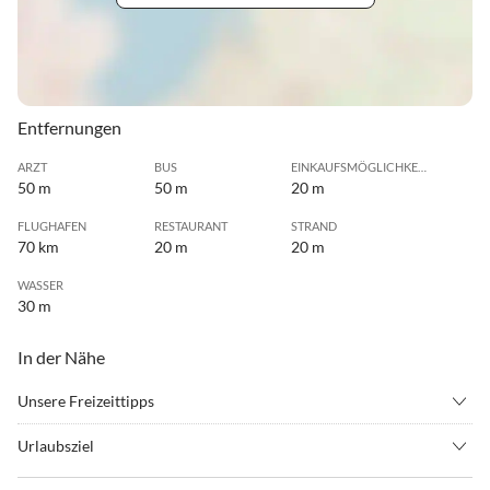
Entfernungen
ARZT
BUS
EINKAUFSMÖGLICHKEIT
50 m
50 m
20 m
FLUGHAFEN
RESTAURANT
STRAND
70 km
20 m
20 m
WASSER
30 m
In der Nähe
Unsere Freizeittipps
•
Angeln
•
Beachvolleyball
Urlaubsziel
•
Fahrradverleih
•
Fitness
Die Lage ist ideal und unglaublich vielseitig: gelegen am südlichen
•
Freizeitpark
•
Golf