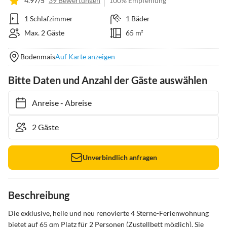
4.97/5
39 Bewertungen
100% Empfehlung
1 Schlafzimmer
1 Bäder
Max. 2 Gäste
65 m²
Bodenmais
Auf Karte anzeigen
Bitte Daten und Anzahl der Gäste auswählen
Anreise
-
Abreise
Unverbindlich anfragen
Beschreibung
Die exklusive, helle und neu renovierte 4 Sterne-Ferienwohnung 
bietet auf 65 qm Platz für 2 Personen (Zustellbett möglich). Sie 