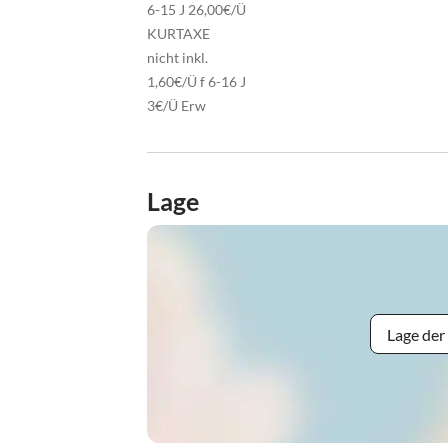
6-15 J 26,00€/Ü
KURTAXE
nicht inkl.
1,60€/Ü f 6-16 J
3€/Ü Erw
Lage
Lage der