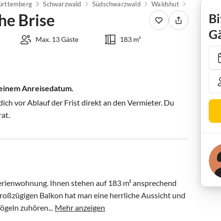
rttemberg
Schwarzwald
Südschwarzwald
Waldshut
Grafenhau
he Brise
Bi
Gä
Max. 13 Gäste
183 m²
 deinem Anreisedatum.
ch vor Ablauf der Frist direkt an den Vermieter. Du
rat.
Ferienwohnung. Ihnen stehen auf 183 m² ansprechend 
roßzügigen Balkon hat man eine herrliche Aussicht und 
ögeln zuhören...
Mehr anzeigen