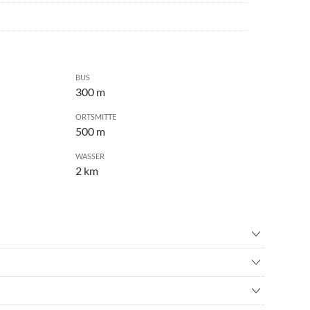
BUS
300 m
ORTSMITTE
500 m
WASSER
2 km
ad
•
Freizeitpark
n
•
Hallenbad
berg, Ausflug in die Schweiz,
n
•
Kegelbahn/Bowlen
hfahrten
•
Mountainbiking