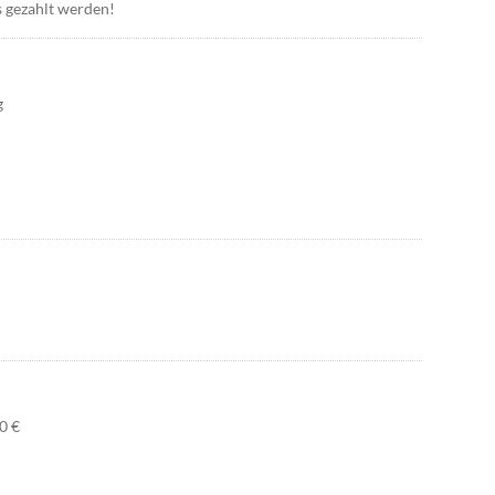
s gezahlt werden!
g
0 €