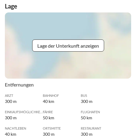
Lage
Lage der Unterkunft anzeigen
Entfernungen
ARZT
BAHNHOF
BUS
300 m
40 km
300 m
EINKAUFSMÖGLICHKEIT
FÄHRE
FLUGHAFEN
300 m
50 km
50 km
NACHTLEBEN
ORTSMITTE
RESTAURANT
40 km
300 m
300 m