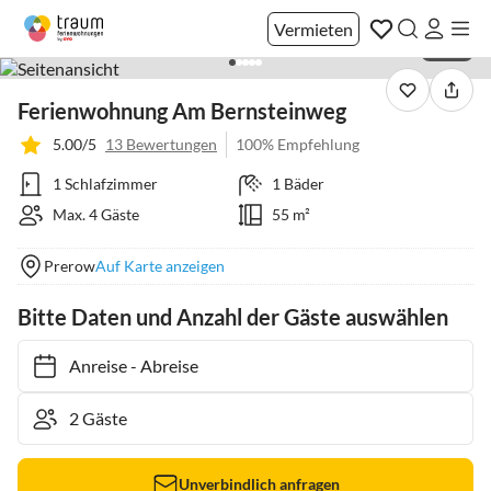
Vermieten
1 / 34
Ferienwohnung Am Bernsteinweg
5.00/5
13 Bewertungen
100% Empfehlung
1 Schlafzimmer
1 Bäder
Max. 4 Gäste
55 m²
Prerow
Auf Karte anzeigen
Bitte Daten und Anzahl der Gäste auswählen
Anreise
-
Abreise
Unverbindlich anfragen