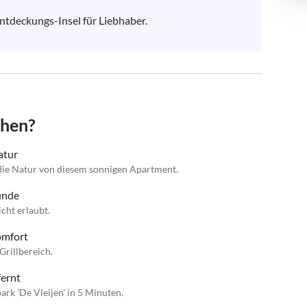
tdeckungs-Insel für Liebhaber. 

chen?
atur
 die Natur von diesem sonnigen Apartment.
eunde
cht erlaubt.
omfort
rillbereich.
fernt
k 'De Vleijen' in 5 Minuten.