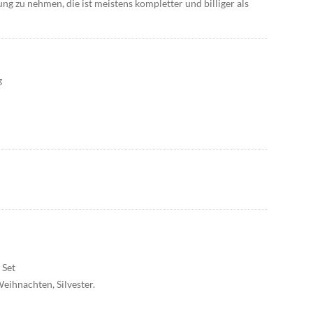
ng zu nehmen, die ist meistens kompletter und billiger als
g
 Set
eihnachten, Silvester.