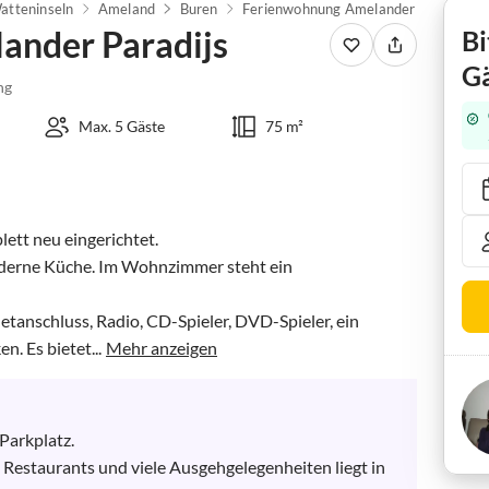
atteninseln
Ameland
Buren
Ferienwohnung Amelander Paradijs
ander Paradijs
Bi
Gä
ng
Max. 5 Gäste
75 m²
tt neu eingerichtet.

derne Küche. Im Wohnzimmer steht ein 
tanschluss, Radio, CD-Spieler, DVD-Spieler, ein 
 Es bietet...
Mehr anzeigen
Parkplatz.

 Restaurants und viele Ausgehgelegenheiten liegt in 