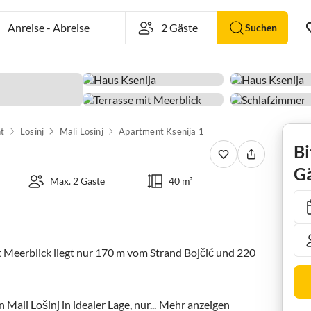
Anreise
-
Abreise
Suchen
t
Losinj
Mali Losinj
Apartment Ksenija 1
Bi
Gä
Max. 2 Gäste
40 m²
Meerblick liegt nur 170 m vom Strand Bojčić und 220 
Mali Lošinj in idealer Lage, nur...
Mehr anzeigen