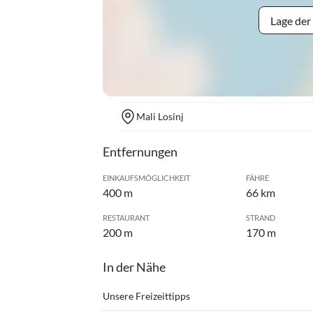
Lage der
Mali Losinj
Entfernungen
EINKAUFSMÖGLICHKEIT
FÄHRE
400 m
66 km
RESTAURANT
STRAND
200 m
170 m
In der Nähe
Unsere Freizeittipps