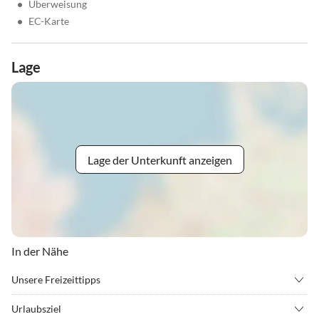
•
Überweisung
•
EC-Karte
Lage
Lage der Unterkunft anzeigen
In der Nähe
Unsere Freizeittipps
•
Angeln
•
Beachvolleyball
Urlaubsziel