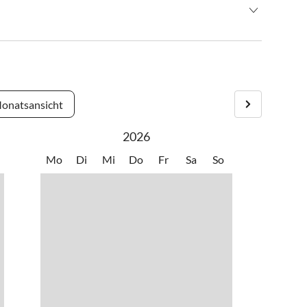
wandern
•
Fahrradverleih
eilgarten
•
Inliner fahren
 schönen Bregenzerwald. Ein idealer Urlaubsort im Sommer
ern
•
Kutschfahrten
ipen und Wanderwegen. Gasthäuser, Lebensmittelgeschäft,
en
•
Radfahren/ Cycling
wenigen Minuten erreichbar.
ttschuhlaufen
•
Ski-Alpin
atz
•
Spielscheune/ Indoorspielplatz
onatsansicht
2026
Mo
Di
Mi
Do
Fr
Sa
So