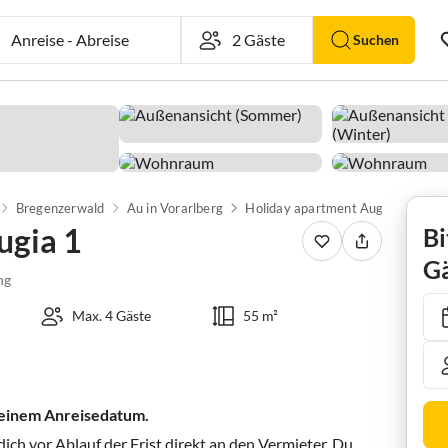
Anreise
-
Abreise
Suchen
Bregenzerwald
Au in Vorarlberg
Holiday apartment Augia 1
ugia 1
Bi
Gä
ng
Max. 4 Gäste
55 m²
 deinem Anreisedatum.
ch vor Ablauf der Frist direkt an den Vermieter. Du