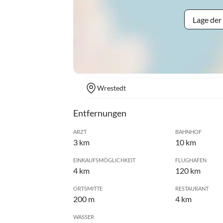
Lage der
Wrestedt
Entfernungen
ARZT
BAHNHOF
3 km
10 km
EINKAUFSMÖGLICHKEIT
FLUGHAFEN
4 km
120 km
ORTSMITTE
RESTAURANT
200 m
4 km
WASSER