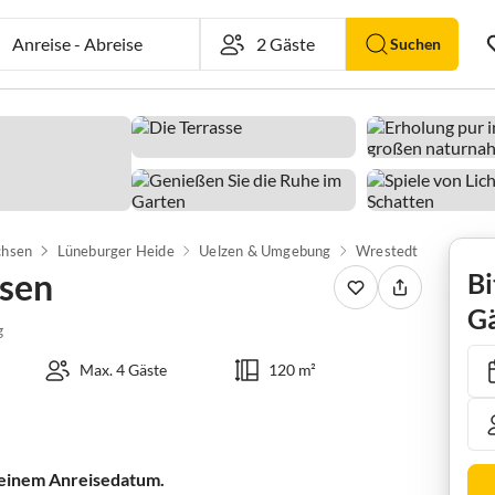
Anreise
-
Abreise
Suchen
chsen
Lüneburger Heide
Uelzen & Umgebung
Wrestedt
Holiday
nsen
Bi
Gä
g
Max. 4 Gäste
120 m²
 deinem Anreisedatum.