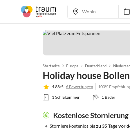
Startseite
Europa
Deutschland
Niedersa
Holiday house Bolle
4.88/5
6 Bewertungen
100% Empfehlun
1 Schlafzimmer
1 Bäder
Kostenlose Stornierung
•
Storniere kostenlos
bis zu 35 Tage vor