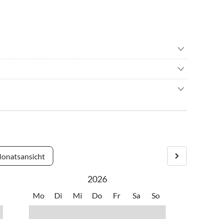
adverleih
•
Grillen
•
Lagerfeuer
m idyllischen Dorf Bollensen. Ein beheiztes Sommer-Freibad
ainbiking
•
Museen
ebung lädt zum Spazierengehen, Wandern (direkt vom Haus
hren/ Cycling
•
Schwimmen
hl aus Richtung Lüneburg/Hamburg als auch aus Richtung
igartige Otterzentrum in Hankensbüttel ist ebenfalls einen
albäder
•
Tretbootfahren
lzen oder Wieren ist möglich.
, Lüneburg, Celle und Hamburg sind gut erreichbar. Bei
•
Wandern
e Jod-Sole-Therme nach Bad Bevensen an.
onatsansicht
2026
Mo
Di
Mi
Do
Fr
Sa
So