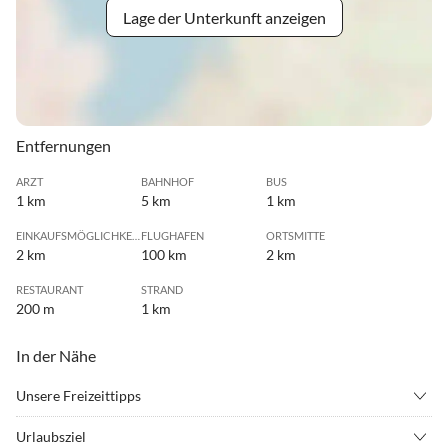
Lage der Unterkunft anzeigen
Entfernungen
ARZT
BAHNHOF
BUS
1 km
5 km
1 km
EINKAUFSMÖGLICHKEIT
FLUGHAFEN
ORTSMITTE
2 km
100 km
2 km
RESTAURANT
STRAND
200 m
1 km
In der Nähe
Unsere Freizeittipps
•
Angeln
•
Bowling
Urlaubsziel