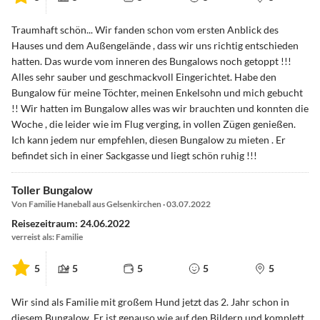
Traumhaft schön... Wir fanden schon vom ersten Anblick des
Hauses und dem Außengelände , dass wir uns richtig entschieden
hatten. Das wurde vom inneren des Bungalows noch getoppt !!!
Alles sehr sauber und geschmackvoll Eingerichtet. Habe den
Bungalow für meine Töchter, meinen Enkelsohn und mich gebucht
!! Wir hatten im Bungalow alles was wir brauchten und konnten die
Woche , die leider wie im Flug verging, in vollen Zügen genießen.
Ich kann jedem nur empfehlen, diesen Bungalow zu mieten . Er
befindet sich in einer Sackgasse und liegt schön ruhig !!!
Toller Bungalow
Von Familie Haneball aus Gelsenkirchen · 03.07.2022
Reisezeitraum: 24.06.2022
verreist als: Familie
5
5
5
5
5
Wir sind als Familie mit großem Hund jetzt das 2. Jahr schon in
diesem Bungalow. Er ist genauso wie auf den Bildern und komplett