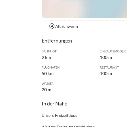
Alt Schwerin
Entfernungen
BAHNHOF
EINKAUFSMÖGLIC
2 km
100 m
FLUGHAFEN
RESTAURANT
50 km
100 m
WASSER
20 m
In der Nähe
Unsere Freizeittipps
•
Angeln
•
Ballo
Weitere Freizeitmöglichkeiten