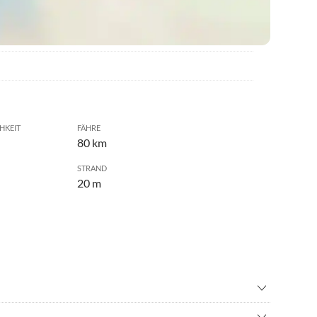
HKEIT
FÄHRE
80 km
STRAND
20 m
nfahren
•
Erlebnisbad