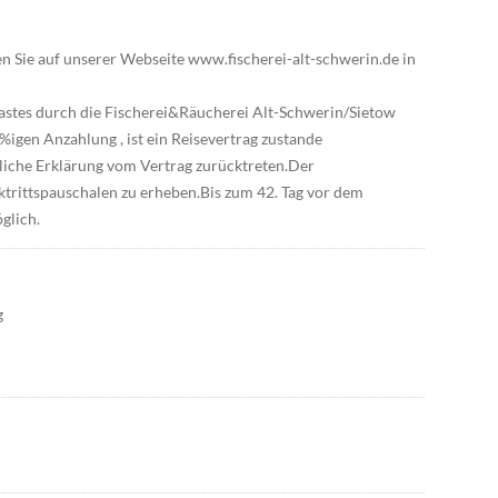
 Sie auf unserer Webseite www.fischerei-alt-schwerin.de in
astes durch die Fischerei&Räucherei Alt-Schwerin/Sietow
igen Anzahlung , ist ein Reisevertrag zustande
liche Erklärung vom Vertrag zurücktreten.Der
ücktrittspauschalen zu erheben.Bis zum 42. Tag vor dem
glich.
g