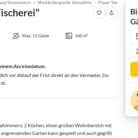
urg-Vorpommern
Mecklenburgische Seenplatte
Plauer See
Alt Sch
ischerei"
Bi
Gä
Max. 12 Gäste
160 m²
 deinem Anreisedatum.
ch vor Ablauf der Frist direkt an den Vermieter. Du
rat.
hlafzimmern, 2 Küchen, einen großen Wohnbereich mit 
 angrenzenden Garten kann gespielt und auch gegrillt 