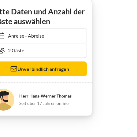
werin
Holiday house "Alte Fischerei"
tte Daten und Anzahl der
ste auswählen
Anreise
-
Abreise
Unverbindlich anfragen
Herr Hans-Werner Thomas
Seit über 17 Jahren online