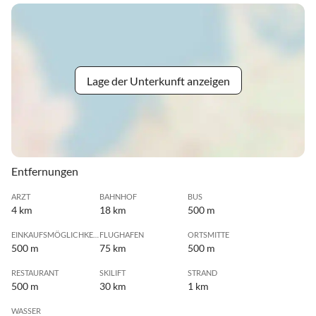
Lage der Unterkunft anzeigen
Entfernungen
ARZT
BAHNHOF
BUS
4 km
18 km
500 m
EINKAUFSMÖGLICHKEIT
FLUGHAFEN
ORTSMITTE
500 m
75 km
500 m
RESTAURANT
SKILIFT
STRAND
500 m
30 km
1 km
WASSER