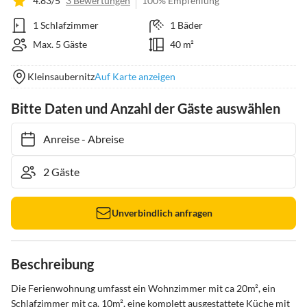
4.83/5
3 Bewertungen
100% Empfehlung
1 Schlafzimmer
1 Bäder
Max. 5 Gäste
40 m²
Kleinsaubernitz
Auf Karte anzeigen
Bitte Daten und Anzahl der Gäste auswählen
Anreise
-
Abreise
Unverbindlich anfragen
Beschreibung
Die Ferienwohnung umfasst ein Wohnzimmer mit ca 20m², ein 
Schlafzimmer mit ca. 10m², eine komplett ausgestattete Küche mit 