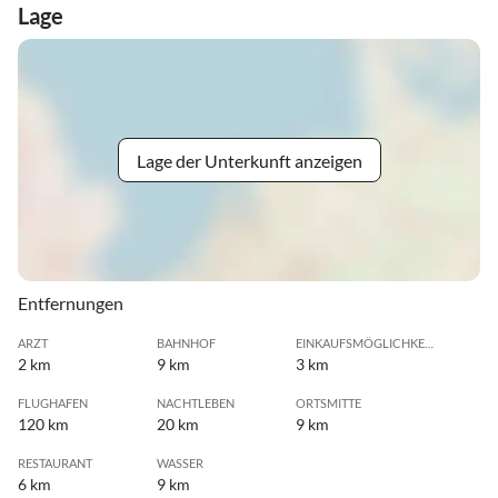
Lage
Lage der Unterkunft anzeigen
Entfernungen
ARZT
BAHNHOF
EINKAUFSMÖGLICHKEIT
2 km
9 km
3 km
FLUGHAFEN
NACHTLEBEN
ORTSMITTE
120 km
20 km
9 km
RESTAURANT
WASSER
6 km
9 km