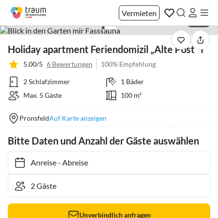
Vermieten
1 / 26
Holiday apartment Feriendomizil „Alte Post“ I
5.00/5
6 Bewertungen
100% Empfehlung
2 Schlafzimmer
1 Bäder
Max. 5 Gäste
100 m²
Pronsfeld
Auf Karte anzeigen
Bitte Daten und Anzahl der Gäste auswählen
Anreise
-
Abreise
Unverbindlich anfragen