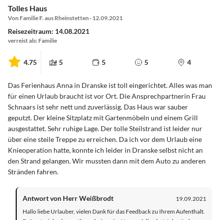
Tolles Haus
Von Familie F. aus Rheinstetten · 12.09.2021
Reisezeitraum: 14.08.2021
verreist als: Familie
4.75
5
5
5
4
Das Ferienhaus Anna in Dranske ist toll eingerichtet. Alles was man
für einen Urlaub braucht ist vor Ort. Die Ansprechpartnerin Frau
Schnaars ist sehr nett und zuverlässig. Das Haus war sauber
geputzt. Der kleine Sitzplatz mit Gartenmöbeln und einem Grill
ausgestattet. Sehr ruhige Lage. Der tolle Steilstrand ist leider nur
über eine steile Treppe zu erreichen. Da ich vor dem Urlaub eine
Knieoperation hatte, konnte ich leider in Dranske selbst nicht an
den Strand gelangen. Wir mussten dann mit dem Auto zu anderen
Stränden fahren.
Antwort von Herr Weißbrodt
19.09.2021
Hallo liebe Urlauber, vielen Dank für das Feedback zu Ihrem Aufenthalt.