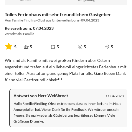
Tolles Ferienhaus mit sehr freundlichem Gastgeber
Von Familie Findling-Obst aus Unterwellenborn · 09.04.2023
Reisezeitraum: 07.04.2023
verreist als: Familie
5
5
5
5
5
Wir sind als Familie mit zwei großen Kindern über Ostern
angereist und trafen auf ein liebevoll eingerichtetes Ferienhaus mit
einer tollen Ausstattung und genug Platz für alle. Ganz lieben Dank
für so viel Gastfreundlichkeit!!!
Antwort von Herr Weißbrodt
11.04.2023
Hallo Familie Findling-Obst, es freut uns, dass es Ihnen bei uns im Haus
Anna gefallen hat. Vielen Dank für Ihr Feedback. Wir würden uns sehr
freuen , Sie mal wieder als Gäste bei uns begrüßen zu können. Viele
Grüße aus Dranske.