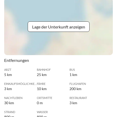
Lage der Unterkunft anzeigen
Entfernungen
ARZT
BAHNHOF
BUS
5 km
25 km
1 km
EINKAUFSMÖGLICHKEIT
FÄHRE
FLUGHAFEN
3 km
10 km
200 km
NACHTLEBEN
ORTSMITTE
RESTAURANT
30 km
0 m
3 km
STRAND
WASSER
800 m
800 m