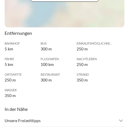
Entfernungen
BAHNHOF
BUS
EINKAUFSMÖGLICHKEIT
5 km
300 m
250 m
FÄHRE
FLUGHAFEN
NACHTLEBEN
5 km
100 km
250 m
ORTSMITTE
RESTAURANT
STRAND
250 m
300 m
350 m
WASSER
350 m
In der Nähe
Unsere Freizeittipps