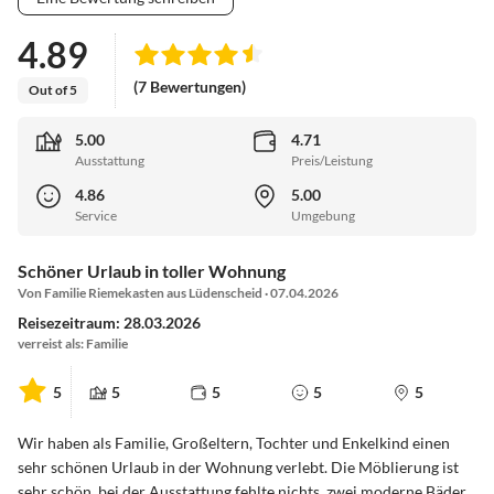
4.89
(7 Bewertungen)
Out of 5
5.00
4.71
Ausstattung
Preis/Leistung
4.86
5.00
Service
Umgebung
Schöner Urlaub in toller Wohnung
Von Familie Riemekasten aus Lüdenscheid · 07.04.2026
Reisezeitraum: 28.03.2026
verreist als: Familie
5
5
5
5
5
Wir haben als Familie, Großeltern, Tochter und Enkelkind einen
sehr schönen Urlaub in der Wohnung verlebt. Die Möblierung ist
sehr schön, bei der Ausstattung fehlte nichts, zwei moderne Bäder