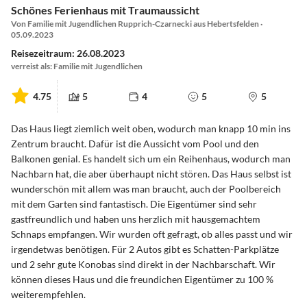
Schönes Ferienhaus mit Traumaussicht
Von Familie mit Jugendlichen Rupprich-Czarnecki aus Hebertsfelden ·
05.09.2023
Reisezeitraum: 26.08.2023
verreist als: Familie mit Jugendlichen
4.75
5
4
5
5
Das Haus liegt ziemlich weit oben, wodurch man knapp 10 min ins
Zentrum braucht. Dafür ist die Aussicht vom Pool und den
Balkonen genial. Es handelt sich um ein Reihenhaus, wodurch man
Nachbarn hat, die aber überhaupt nicht stören. Das Haus selbst ist
wunderschön mit allem was man braucht, auch der Poolbereich
mit dem Garten sind fantastisch. Die Eigentümer sind sehr
gastfreundlich und haben uns herzlich mit hausgemachtem
Schnaps empfangen. Wir wurden oft gefragt, ob alles passt und wir
irgendetwas benötigen. Für 2 Autos gibt es Schatten-Parkplätze
und 2 sehr gute Konobas sind direkt in der Nachbarschaft. Wir
können dieses Haus und die freundichen Eigentümer zu 100 %
weiterempfehlen.