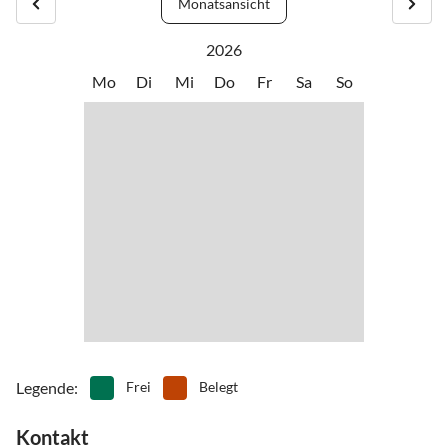
Monatsansicht
•
Nachtleben
•
Nordic Walking
•
Paragliding
•
Radfahren/ Cycling
2026
•
Rafting
•
Schifffahrt/Bootstour
Mo
Di
Mi
Do
Fr
Sa
So
•
Schnorcheln
•
Schwimmen
•
Segeln
•
Sehenswürdigkeiten
•
Surfen
•
Tanzen
•
Tauchen
•
Tennis
•
Tretbootfahren
•
Vögel beobachten
•
Wandern
•
Wasserski
•
Wassersport
•
Water-Tubing
•
Weinprobe
•
Windsurfen
Legende
:
Frei
Belegt
Kontakt