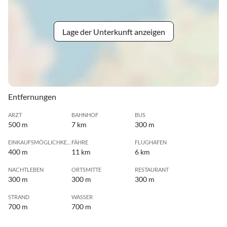
Lage der Unterkunft anzeigen
Entfernungen
ARZT
BAHNHOF
BUS
500 m
7 km
300 m
EINKAUFSMÖGLICHKEIT
FÄHRE
FLUGHAFEN
400 m
11 km
6 km
NACHTLEBEN
ORTSMITTE
RESTAURANT
300 m
300 m
300 m
STRAND
WASSER
700 m
700 m