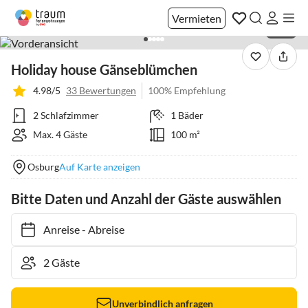
Vermieten
1 / 27
Holiday house Gänseblümchen
4.98/5
33 Bewertungen
100% Empfehlung
2 Schlafzimmer
1 Bäder
Max. 4 Gäste
100 m²
Osburg
Auf Karte anzeigen
Bitte Daten und Anzahl der Gäste auswählen
Anreise
-
Abreise
Unverbindlich anfragen