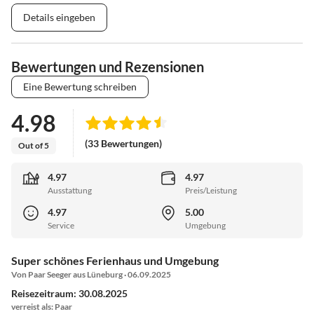
Details eingeben
Aktuelle Veranstaltungen und Termine finden Sie auch auf unserer
Internetseite:
https://sites.google.com/view/fabelhafte-ferien/mosel/aktuelles
Bewertungen und Rezensionen
Eine Bewertung schreiben
4.98
(33 Bewertungen)
Out of 5
4.97
4.97
Ausstattung
Preis/Leistung
4.97
5.00
Service
Umgebung
Super schönes Ferienhaus und Umgebung
Von Paar Seeger aus Lüneburg · 06.09.2025
Reisezeitraum: 30.08.2025
verreist als: Paar