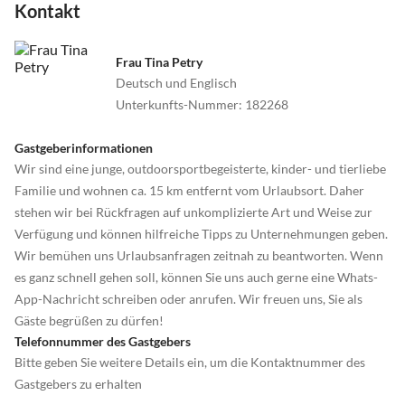
gestellt werden)
Kontakt
- Freizeitzentrum Triolago in Riol mit Badestrand, Minigolf,
Segway-Parcours, Rodelbahn und Wasserski-Seilbahn
Frau Tina Petry
- Geocachen in den Wäldern um Osburg
Deutsch und Englisch
- Besuch und Führung durch das Schieferbergwerk Fell
Unterkunfts-Nummer
:
182268
- Kanufahren auf einem kleinen Grenzfluss zwischen Deutschland
und Luxemburg
Gastgeberinformationen
- Felsklettern an bis zu 36m hohen Sandsteinwänden am Rande des
Wir sind eine junge, outdoorsportbegeisterte, kinder- und tierliebe
Müllerthals
Familie und wohnen ca. 15 km entfernt vom Urlaubsort. Daher
- Die höchste Erhebung von Rheinland-Pfalz: Der Erbeskopf – Im
stehen wir bei Rückfragen auf unkomplizierte Art und Weise zur
Winter Skihang, im Sommer Wanderberg
Verfügung und können hilfreiche Tipps zu Unternehmungen geben.
- Besuch der Riveristalsperre
Wir bemühen uns Urlaubsanfragen zeitnah zu beantworten. Wenn
es ganz schnell gehen soll, können Sie uns auch gerne eine Whats-
Oder einfach nur relaxen auf der Terrasse, während sich der Hund
App-Nachricht schreiben oder anrufen. Wir freuen uns, Sie als
im Garten austobt.
Gäste begrüßen zu dürfen!
Telefonnummer des Gastgebers
Bei Fragen zu Sehenswürdigkeiten, Wanderwegen und anderen
Bitte geben Sie weitere Details ein, um die Kontaktnummer des
Unternehmungen stehen wir selbstverständlich gerne zur
Gastgebers zu erhalten
Verfügung.