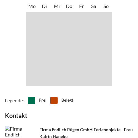
•
Minigolf
•
Mountainbiking
Mo
Di
Mi
Do
Fr
Sa
So
•
Museen
•
Nachtleben
•
Nordic Walking
•
Radfahren/ Cycling
•
Reiten
•
Rudern
•
Schifffahrt/Bootstour
•
Schlittschuhlaufen
•
Schwimmen
•
Segeln
•
Sehenswürdigkeiten
•
Sommerrodelbahn
•
Spielplatz
•
Surfen
•
Tanzen
•
Tauchen
•
Tennis
•
Theater
•
Thermalbäder
•
Tischtennis
•
Vögel beobachten
•
Volleyball
•
Wandern
•
Wasserski
•
Wassersport
•
Weinprobe
Legende
:
Frei
Belegt
•
Wellness
•
Windsurfen
Kontakt
Firma Endlich Rügen GmbH Ferienobjekte - Frau
Katrin Haneke