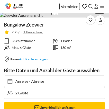
Vermieten
1 / 13
Bungalow Zeewier
2.75/5
1 Bewertung
3 Schlafzimmer
1 Bäder
Max. 6 Gäste
130 m²
Buren
Auf Karte anzeigen
Bitte Daten und Anzahl der Gäste auswählen
Anreise
-
Abreise
Unverbindlich anfragen