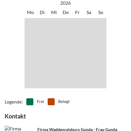
•
Kutschfahrten
•
Lagerfeuer
2026
Kilometer langen Sandstrand und die Nordsee.
•
Minigolf
•
Mountainbiking
Mo
Di
Mi
Do
Fr
Sa
So
•
Museen
•
Nachtleben
Darüber hinaus befinden sich vier Dörfer mit Geschäften und
•
Nordic Walking
•
Paintball
Restaurants auf der Insel und rund 100 Kilometer lange
•
Radfahren/ Cycling
•
Rafting
Fahrradwege durch die Natur.
•
Reiten
•
Schifffahrt/Bootstour
•
Schwimmen
•
Segeln
•
Sehenswürdigkeiten
•
Spielplatz
•
Spielscheune/ Indoorspielplatz
•
Surfen
•
Tanzen
•
Tennis
•
Tischtennis
•
Vögel beobachten
•
Volleyball
•
Wandern
•
Wattwandern
•
Weinprobe
•
Wellness
•
Windsurfen
•
Zelten
Legende
:
Frei
Belegt
Kontakt
Firma Waddenreisburo Gunda - Frau Gunda