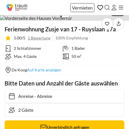
Vermieten
1 / 20
Ferienwohnung Zusje van 17 - Ruyslaan 17a
5.00/5
1 Bewertung
100% Empfehlung
2 Schlafzimmer
1 Bäder
Max. 4 Gäste
50 m²
De Koog
Auf Karte anzeigen
Bitte Daten und Anzahl der Gäste auswählen
Anreise
-
Abreise
Unverbindlich anfragen