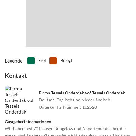
Nur unsere eigene Webseite verfügt über einen aktuellen
Belegungsplan. Um die Verfügbarkeit von dieser oder anderen, von
uns verwalteten Unterkünften zu prüfen, nehmen Sie gern den
persönlichen Kontakt mit uns auf.
Oder klicken Sie ganz unten: Weitere Informationen > Private
Homepage.
Legende
:
Frei
Belegt
Kontakt
Firma Tessels Onderdak vof Tessels Onderdak
Deutsch, Englisch und Niederländisch
Unterkunfts-Nummer
:
162520
Gastgeberinformationen
Wir haben fast 70 Häuser, Bungalow und Appartements über die
ganze Insel. Wohnen Sie gerne im Wald oder eher in der Nähe eines