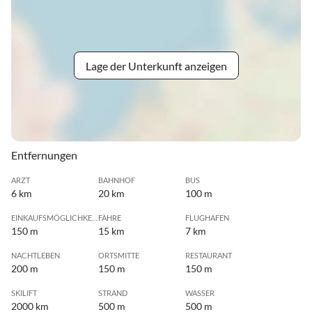
Lage der Unterkunft anzeigen
Entfernungen
ARZT
BAHNHOF
BUS
6 km
20 km
100 m
EINKAUFSMÖGLICHKEIT
FÄHRE
FLUGHAFEN
150 m
15 km
7 km
NACHTLEBEN
ORTSMITTE
RESTAURANT
200 m
150 m
150 m
SKILIFT
STRAND
WASSER
2000 km
500 m
500 m