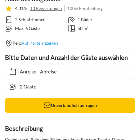
4.31/5
13 Bewertungen
100% Empfehlung
2 Schlafzimmer
1 Bäder
Max. 6 Gäste
50 m²
Peio
Auf Karte anzeigen
Bitte Daten und Anzahl der Gäste auswählen
Anreise
-
Abreise
Unverbindlich anfragen
Beschreibung
Celledizzo di Pejo liegt 79 km nordwestlich von Trento. Dieses 