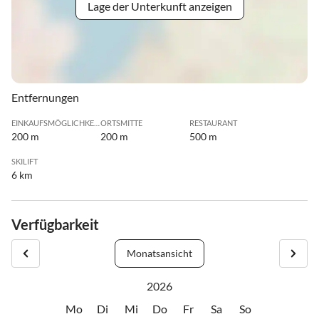
Lage der Unterkunft anzeigen
Entfernungen
EINKAUFSMÖGLICHKEIT
ORTSMITTE
RESTAURANT
200 m
200 m
500 m
SKILIFT
6 km
Verfügbarkeit
Monatsansicht
2026
Mo
Di
Mi
Do
Fr
Sa
So