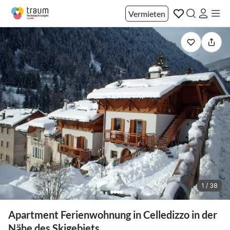
Vermieten
1 / 38
Apartment Ferienwohnung in Celledizzo in der
Nähe des Skigebiets