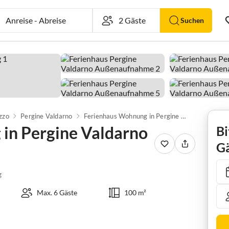
Anreise
-
Abreise
Suchen
zzo
Pergine Valdarno
Ferienhaus Wohnung in Pergine Valdarno mit Pool
in Pergine Valdarno
Bi
Gä
g
Max. 6 Gäste
100 m²