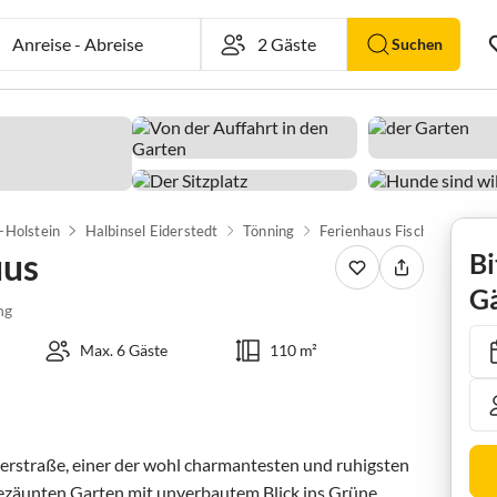
Anreise
-
Abreise
Suchen
-Holstein
Halbinsel Eiderstedt
Tönning
Ferienhaus Fischerhuus
uus
Bi
Gä
ng
Max. 6 Gäste
110 m²
herstraße, einer der wohl charmantesten und ruhigsten 
gezäunten Garten mit unverbautem Blick ins Grüne. 