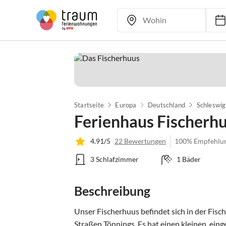
Startseite
Europa
Deutschland
Schleswig
Ferienhaus Fischerh
4.91/5
22 Bewertungen
100% Empfehlu
3 Schlafzimmer
1 Bäder
Beschreibung
Unser Fischerhuus befindet sich in der Fisc
Straßen Tönnings. Es hat einen kleinen, ein