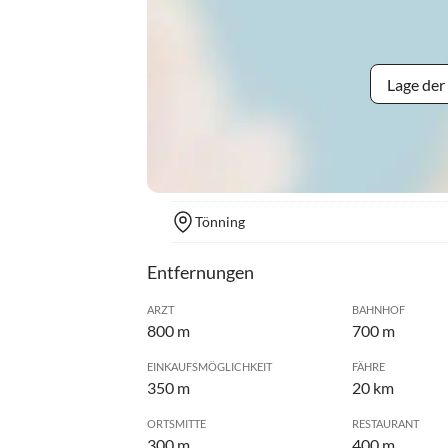
Lage der
Tönning
Entfernungen
ARZT
BAHNHOF
800 m
700 m
EINKAUFSMÖGLICHKEIT
FÄHRE
350 m
20 km
ORTSMITTE
RESTAURANT
300 m
400 m