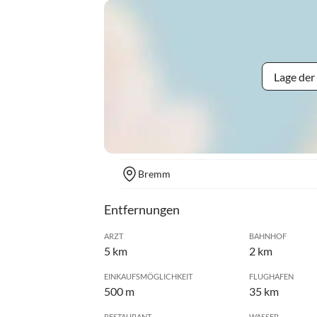
Lage der
Bremm
Entfernungen
ARZT
BAHNHOF
5 km
2 km
EINKAUFSMÖGLICHKEIT
FLUGHAFEN
500 m
35 km
RESTAURANT
WASSER