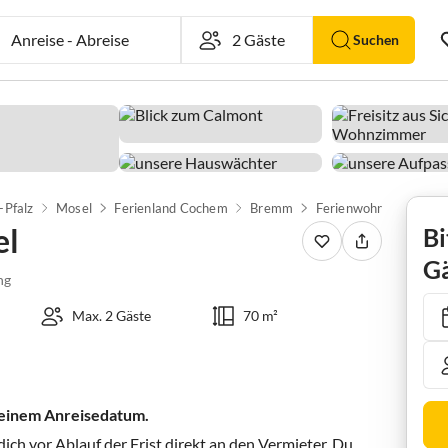
Anreise
-
Abreise
Suchen
-Pfalz
Mosel
Ferienland Cochem
Bremm
Ferienwohnung Gretel
el
Bi
Gä
ng
Max. 2 Gäste
70 m²
 deinem Anreisedatum.
ch vor Ablauf der Frist direkt an den Vermieter. Du