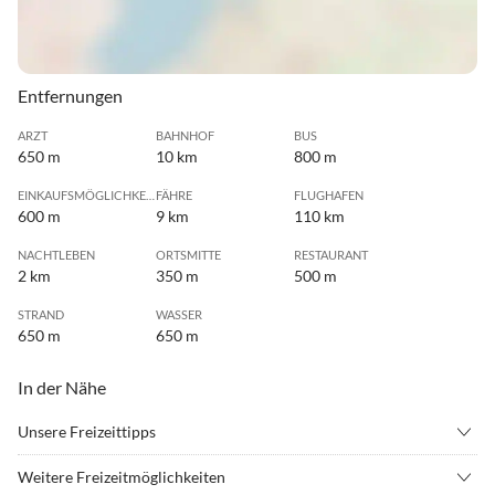
Entfernungen
ARZT
BAHNHOF
BUS
650 m
10 km
800 m
EINKAUFSMÖGLICHKEIT
FÄHRE
FLUGHAFEN
600 m
9 km
110 km
NACHTLEBEN
ORTSMITTE
RESTAURANT
2 km
350 m
500 m
STRAND
WASSER
650 m
650 m
In der Nähe
Unsere Freizeittipps
•
Angeln
•
Badminton
Weitere Freizeitmöglichkeiten
•
Basketball
•
Beachvolleyball