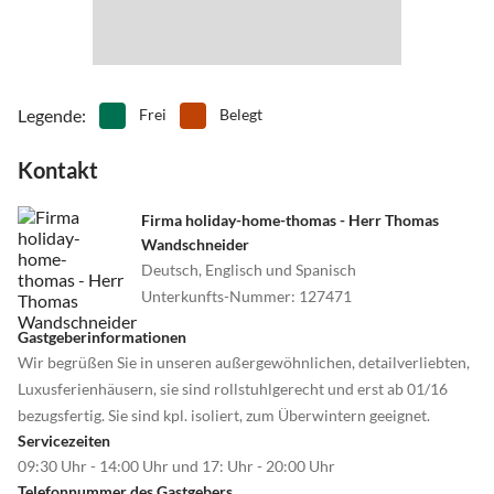
•
Tanzen
•
Tauchen
•
Tennis
•
Theater
•
Tischtennis
•
Vögel beobachten
•
Volleyball
•
Wandern
•
Wasserski
•
Wassersport
Legende
:
Frei
Belegt
•
Weinprobe
•
Wellness
Kontakt
•
Windsurfen
•
Zelten
•
Zoo
Firma holiday-home-thomas - Herr Thomas
Wandschneider
Deutsch, Englisch und Spanisch
Unterkunfts-Nummer
:
127471
Gastgeberinformationen
Wir begrüßen Sie in unseren außergewöhnlichen, detailverliebten,
Luxusferienhäusern, sie sind rollstuhlgerecht und erst ab 01/16
bezugsfertig. Sie sind kpl. isoliert, zum Überwintern geeignet.
Servicezeiten
09:30 Uhr - 14:00 Uhr und 17: Uhr - 20:00 Uhr
Telefonnummer des Gastgebers