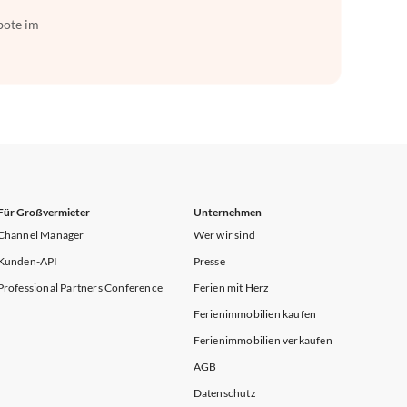
bote im
Für Großvermieter
Unternehmen
Channel Manager
Wer wir sind
Kunden-API
Presse
Professional Partners Conference
Ferien mit Herz
Ferienimmobilien kaufen
Ferienimmobilien verkaufen
AGB
Datenschutz