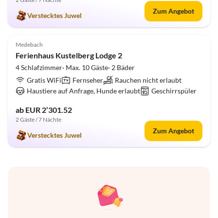
Zum Angebot
Verstecktes Juwel
5.0
(2)
Top-Inserat
Medebach
Ferienhaus Kustelberg Lodge 2
4 Schlafzimmer· Max. 10 Gäste· 2 Bäder
Gratis WiFi
Fernseher
Rauchen nicht erlaubt
Haustiere auf Anfrage, Hunde erlaubt
Geschirrspüler
ab EUR 2’301.52
2 Gäste / 7 Nächte
Zum Angebot
Verstecktes Juwel