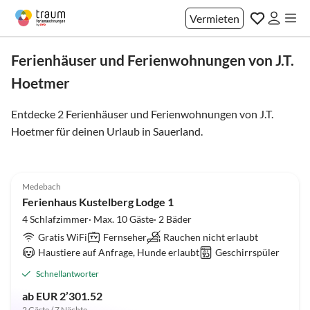
Vermieten
Ferienhäuser und Ferienwohnungen von J.T.
Hoetmer
Entdecke 2 Ferienhäuser und Ferienwohnungen von J.T.
Hoetmer für deinen Urlaub in
Sauerland
.
5.0
(2)
Top-Inserat
Medebach
Ferienhaus Kustelberg Lodge 1
4 Schlafzimmer· Max. 10 Gäste· 2 Bäder
Gratis WiFi
Fernseher
Rauchen nicht erlaubt
Haustiere auf Anfrage, Hunde erlaubt
Geschirrspüler
Schnellantworter
ab EUR 2’301.52
2 Gäste / 7 Nächte